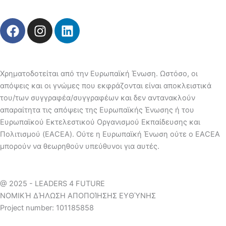
F
I
L
a
n
i
c
s
n
e
t
k
b
a
e
Χρηματοδοτείται από την Ευρωπαϊκή Ένωση. Ωστόσο, οι
o
g
d
απόψεις και οι γνώμες που εκφράζονται είναι αποκλειστικά
o
r
i
του/των συγγραφέα/συγγραφέων και δεν αντανακλούν
k
a
n
απαραίτητα τις απόψεις της Ευρωπαϊκής Ένωσης ή του
m
Ευρωπαϊκού Εκτελεστικού Οργανισμού Εκπαίδευσης και
Πολιτισμού (EACEA). Ούτε η Ευρωπαϊκή Ένωση ούτε ο EACEA
μπορούν να θεωρηθούν υπεύθυνοι για αυτές.
@ 2025 - LEADERS 4 FUTURE
ΝΟΜΙΚΉ ΔΉΛΩΣΗ ΑΠΟΠΟΊΗΣΗΣ ΕΥΘΎΝΗΣ
Project number: 101185858