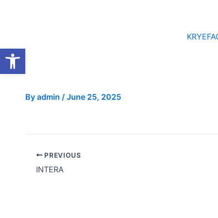
Skip
to
content
KRYEFA
Open toolbar
By
admin
/
June 25, 2025
PREVIOUS
INTERA