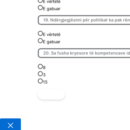
E vërtetë
E gabuar
19. Ndërgjegjësimi për politikat ka pak rë
E vërtetë
E gabuar
20. Sa fusha kryesore të kompetencave i
8
3
15
DERGO