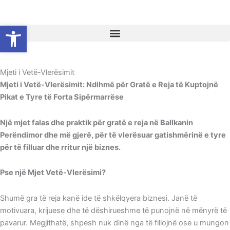
Skip
to
Open toolbar
content
Mjeti i Vetë-Vlerësimit
Mjeti i Vetë-Vlerësimit: Ndihmë për Gratë e Reja të Kuptojnë
Pikat e Tyre të Forta Sipërmarrëse
Një mjet falas dhe praktik për gratë e reja në Ballkanin
Perëndimor dhe më gjerë, për të vlerësuar gatishmërinë e tyre
për të filluar dhe rritur një biznes.
Pse një Mjet Vetë-Vlerësimi?
Shumë gra të reja kanë ide të shkëlqyera biznesi. Janë të
motivuara, krijuese dhe të dëshirueshme të punojnë në mënyrë të
pavarur. Megjithatë, shpesh nuk dinë nga të fillojnë ose u mungon