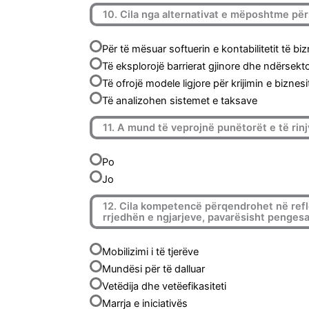
10. Cila nga alternativat e mëposhtme për
Për të mësuar softuerin e kontabilitetit të biz
Të eksplorojë barrierat gjinore dhe ndërsekto
Të ofrojë modele ligjore për krijimin e biznesi
Të analizohen sistemet e taksave
11. A mund të veprojnë punëtorët e të rinj
Po
Jo
12. Cila kompetencë përqendrohet në refle
rrjedhën e ngjarjeve, pavarësisht penges
Mobilizimi i të tjerëve
Mundësi për të dalluar
Vetëdija dhe vetëefikasiteti
Marrja e iniciativës