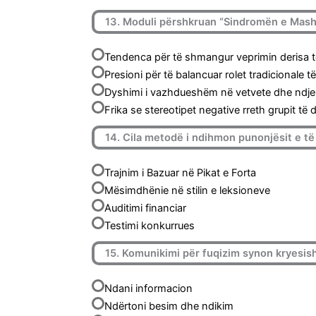
13. Moduli përshkruan “Sindromën e Masht
Tendenca për të shmangur veprimin derisa të 
Presioni për të balancuar rolet tradicionale 
Dyshimi i vazhdueshëm në vetvete dhe ndjen
Frika se stereotipet negative rreth grupit të 
14. Cila metodë i ndihmon punonjësit e të
Trajnim i Bazuar në Pikat e Forta
Mësimdhënie në stilin e leksioneve
Auditimi financiar
Testimi konkurrues
15. Komunikimi për fuqizim synon kryesish
Ndani informacion
Ndërtoni besim dhe ndikim