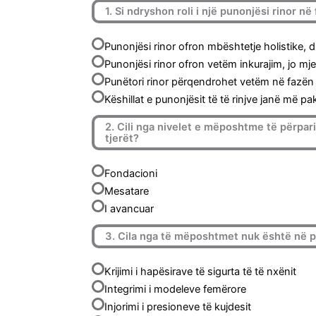
1. Si ndryshon roli i një punonjësi rinor në 
Punonjësi rinor ofron mbështetje holistike, 
Punonjësi rinor ofron vetëm inkurajim, jo mje
Punëtori rinor përqendrohet vetëm në fazën e
Këshillat e punonjësit të të rinjve janë më p
2. Cili nga nivelet e mëposhtme të përpa
tjerët?
Fondacioni
Mesatare
I avancuar
3. Cila nga të mëposhtmet nuk është në p
Krijimi i hapësirave të sigurta të të nxënit
Integrimi i modeleve femërore
Injorimi i presioneve të kujdesit