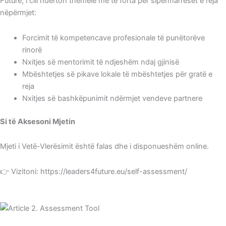
Future, i cili ndërton themele më të forta për sipërmarrëset e reja
nëpërmjet:
Forcimit të kompetencave profesionale të punëtorëve
rinorë
Nxitjes së mentorimit të ndjeshëm ndaj gjinisë
Mbështetjes së pikave lokale të mbështetjes për gratë e
reja
Nxitjes së bashkëpunimit ndërmjet vendeve partnere
Si të Aksesoni Mjetin
Mjeti i Vetë-Vlerësimit është falas dhe i disponueshëm online.
👉 Vizitoni: https://leaders4future.eu/self-assessment/