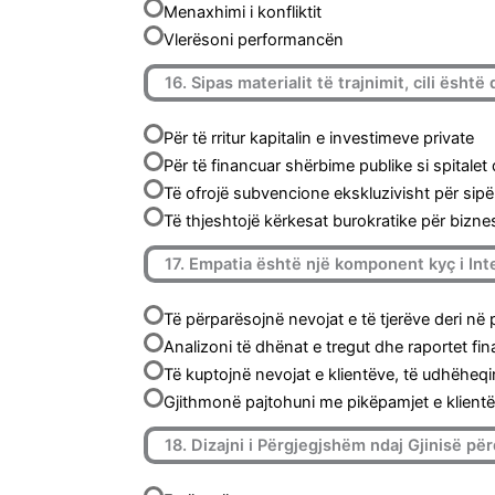
Menaxhimi i konfliktit
Vlerësoni performancën
16. Sipas materialit të trajnimit, cili është
Për të rritur kapitalin e investimeve private
Për të financuar shërbime publike si spitalet
Të ofrojë subvencione ekskluzivisht për sipë
Të thjeshtojë kërkesat burokratike për bizne
17. Empatia është një komponent kyç i Int
Të përparësojnë nevojat e të tjerëve deri në 
Analizoni të dhënat e tregut dhe raportet f
Të kuptojnë nevojat e klientëve, të udhëheqi
Gjithmonë pajtohuni me pikëpamjet e klientë
18. Dizajni i Përgjegjshëm ndaj Gjinisë pë