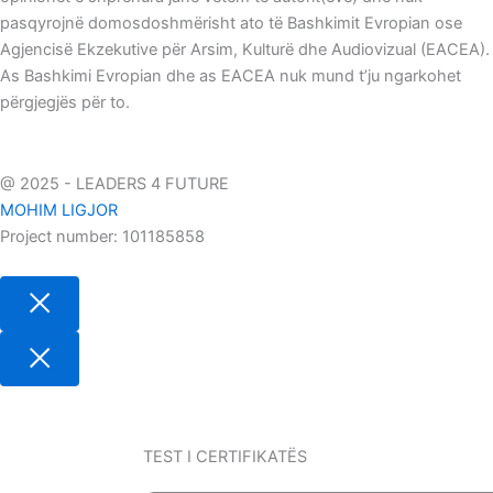
e
t
k
pasqyrojnë domosdoshmërisht ato të Bashkimit Evropian ose
Agjencisë Ekzekutive për Arsim, Kulturë dhe Audiovizual (EACEA).
b
a
e
As Bashkimi Evropian dhe as EACEA nuk mund t’ju ngarkohet
përgjegjës për to.
o
g
d
o
r
i
@ 2025 - LEADERS 4 FUTURE
MOHIM LIGJOR
k
a
n
Project number: 101185858
m
TEST I CERTIFIKATËS