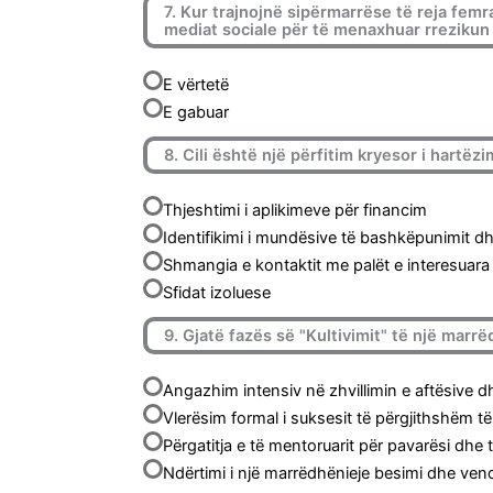
7. Kur trajnojnë sipërmarrëse të reja femra
mediat sociale për të menaxhuar rrezikun 
E vërtetë
E gabuar
8. Cili është një përfitim kryesor i hartëz
Thjeshtimi i aplikimeve për financim
Identifikimi i mundësive të bashkëpunimit d
Shmangia e kontaktit me palët e interesuara
Sfidat izoluese
9. Gjatë fazës së "Kultivimit" të një marrë
Angazhim intensiv në zhvillimin e aftësive d
Vlerësim formal i suksesit të përgjithshëm t
Përgatitja e të mentoruarit për pavarësi dhe
Ndërtimi i një marrëdhënieje besimi dhe vendo