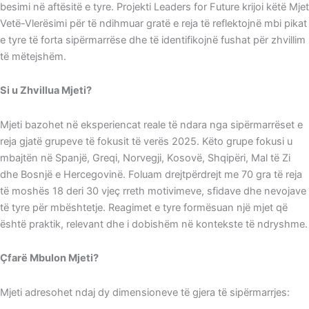
besimi në aftësitë e tyre. Projekti Leaders for Future krijoi këtë Mjet
Vetë-Vlerësimi për të ndihmuar gratë e reja të reflektojnë mbi pikat
e tyre të forta sipërmarrëse dhe të identifikojnë fushat për zhvillim
të mëtejshëm.
Si u Zhvillua Mjeti?
Mjeti bazohet në eksperiencat reale të ndara nga sipërmarrëset e
reja gjatë grupeve të fokusit të verës 2025. Këto grupe fokusi u
mbajtën në Spanjë, Greqi, Norvegji, Kosovë, Shqipëri, Mal të Zi
dhe Bosnjë e Hercegovinë. Foluam drejtpërdrejt me 70 gra të reja
të moshës 18 deri 30 vjeç rreth motivimeve, sfidave dhe nevojave
të tyre për mbështetje. Reagimet e tyre formësuan një mjet që
është praktik, relevant dhe i dobishëm në kontekste të ndryshme.
Çfarë Mbulon Mjeti?
Mjeti adresohet ndaj dy dimensioneve të gjera të sipërmarrjes: