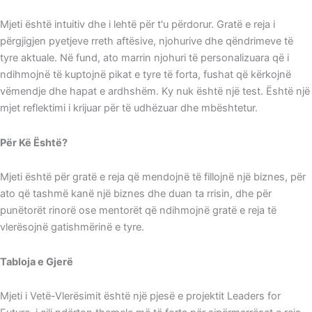
Mjeti është intuitiv dhe i lehtë për t'u përdorur. Gratë e reja i
përgjigjen pyetjeve rreth aftësive, njohurive dhe qëndrimeve të
tyre aktuale. Në fund, ato marrin njohuri të personalizuara që i
ndihmojnë të kuptojnë pikat e tyre të forta, fushat që kërkojnë
vëmendje dhe hapat e ardhshëm. Ky nuk është një test. Është një
mjet reflektimi i krijuar për të udhëzuar dhe mbështetur.
Për Kë Është?
Mjeti është për gratë e reja që mendojnë të fillojnë një biznes, për
ato që tashmë kanë një biznes dhe duan ta rrisin, dhe për
punëtorët rinorë ose mentorët që ndihmojnë gratë e reja të
vlerësojnë gatishmërinë e tyre.
Tabloja e Gjerë
Mjeti i Vetë-Vlerësimit është një pjesë e projektit Leaders for