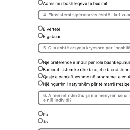
Adresimi i boshllëqeve të besimit
4. Ekosistemi sipërmarrës është i kufizuar
E vërtetë
E gabuar
5. Cila është arsyeja kryesore për "boshll
Një preferencë e lindur për role bashkëpun
Barrierat sistemike dhe bindjet e brendshme
Qasje e pamjaftueshme në programet e eduk
Një ngurrim i natyrshëm për të marrë rreziq
6. A merret ndërthurja me mënyrën se si id
e një individi?
Po
Jo